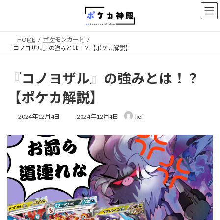
コ
ナ
ン
ビ
テ
ゲ
ン
ー
HOME
ポケモンカード
ツ
シ
『コノヨザル』の強みとは！？【ポケカ解説】
へ
ョ
ス
ン
キ
に
『コノヨザル』の強みとは！？
ッ
移
プ
動
【ポケカ解説】
最
2024年12月4日
2024年12月4日
kei
終
更
新
日
時
: