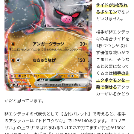
サイドが2枚取れ
るポケモン
でない
といけません。
相手が非エクデッ
キの場合サイドを
1枚づつしか取れ
ず優位な戦いがで
きません。そうな
ると必要になって
くるのは
相手の非
エクポケモンを一
発で倒せる
アタッ
カーがいるかどう
かだと思っています。
非エクデッキの代表例として【古代バレット】で考えると、相手
のアタッカーは『トドロクツキ』でHPが140あります。『コノヨ
ザル』の上ワザ”あばれまわる”は1エネで打てますが打点が130と