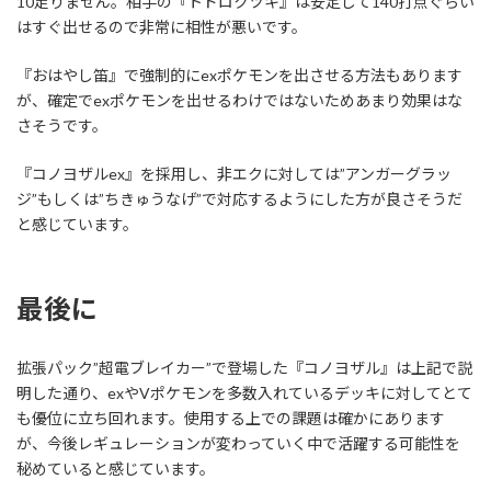
10足りません。相手の『トドロクツキ』は安定して140打点ぐらい
はすぐ出せるので非常に相性が悪いです。
『おはやし笛』で強制的にexポケモンを出させる方法もあります
が、確定でexポケモンを出せるわけではないためあまり効果はな
さそうです。
『コノヨザルex』を採用し、非エクに対しては”アンガーグラッ
ジ”もしくは”ちきゅうなげ”で対応するようにした方が良さそうだ
と感じています。
最後に
拡張パック”超電ブレイカー”で登場した『コノヨザル』は上記で説
明した通り、exやVポケモンを多数入れているデッキに対してとて
も優位に立ち回れます。使用する上での課題は確かにあります
が、今後レギュレーションが変わっていく中で活躍する可能性を
秘めていると感じています。