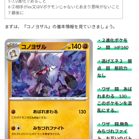
5
①2進化であること
6
②相手がex又はVポケモンじゃないとあまり意味がないこと
7
最後に
まずは、『コノヨザル』の基本情報を見ていきましょう。
・２進化ポケモ
ン 闘 HP140
・逃げエネ２ 弱
点 超 抵抗力
なし
・ワザ 闘 あば
れまわる 130
このポケモンを混
乱にする。
・ワザ 闘,無色
みちづれファイ
ト お互いのバト