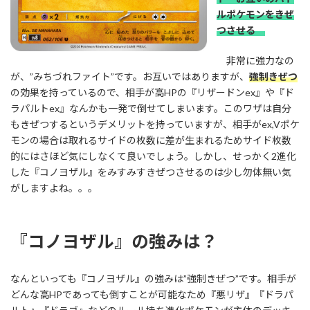
ルポケモンをきぜ
つさせる
非常に強力なの
が、”みちづれファイト”です。お互いではありますが、
強制きぜつ
の効果を持っているので、相手が高HPの『リザードンex』や『ド
ラパルトex』なんかも一発で倒せてしまいます。このワザは自分
もきぜつするというデメリットを持っていますが、相手がex,Vポケ
モンの場合は取れるサイドの枚数に差が生まれるためサイド枚数
的にはさほど気にしなくて良いでしょう。しかし、せっかく2進化
した『コノヨザル』をみすみすきぜつさせるのは少し勿体無い気
がしますよね。。。
『コノヨザル』の強みは？
なんといっても『コノヨザル』の強みは”強制きぜつ”です。相手が
どんな高HPであっても倒すことが可能なため『悪リザ』『ドラパ