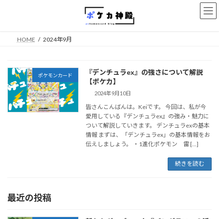
コ
ナ
ン
ビ
テ
ゲ
ン
ー
HOME
2024年9月
ツ
シ
へ
ョ
ス
ン
『デンチュラex』の強さについて解説
キ
に
ポケモンカード
【ポケカ】
ッ
移
プ
動
2024年9月10日
皆さんこんばんは。Keiです。 今回は、私が今
愛用している『デンチュラex』の強み・魅力に
ついて解説していきます。 デンチュラexの基本
情報 まずは、「デンチュラex」の基本情報をお
伝えしましょう。 ・1進化ポケモン 雷 […]
続きを読む
最近の投稿