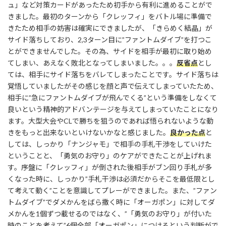
ュ」など対策カードがあったため初手から有利に進めることがで
きました。最初のターンから「クレッフィ」をバトル場に準備で
きたため相手の妨害は確実にできましたが、「きらめく結晶」が
サイド落ちしており、2,3ターン目に”ファントムダイブ”を打つこ
とができませんでした。その為、サイドを相手が最初に取り始め
てしまい、あえなく敗北となってしまいました。。。
反省点
とし
ては、相手にサイド落ちをバレてしまったことです。サイド落ちは
覚悟していましたがその感じを顔と声で伝えてしまっていたため、
相手に”急にファントムダイブが飛んでくる”という準備をしなくて
良いという精神的アドバンテージを与えてしまっていたことになり
ます。大型大会やCLで勝ちを狙うのであれば悟られないような動
きをもっと出来ないといけないかなと感じました。
良かった点
と
しては、しっかり「ナンジャモ」で相手の手札干渉をしていけた
ということと、「勇気のお守り」のケアができたことが上げれま
す。序盤に「クレッフィ」が倒された後相手がブン回り手札が多
くなった時に、しっかり”手札干渉は必須だからそこを最低限とし
て考えて動く”ことを意識してプレーができました。また、”ファン
トムダイブ”でダメかんをばら撒く時に「オーガポン」に対してダ
メかんを1個ずつ載せるのではなく、”「勇気のお守り」が付いた
時のことを考えて”6個全部「オーガポン」につけるという判断がで