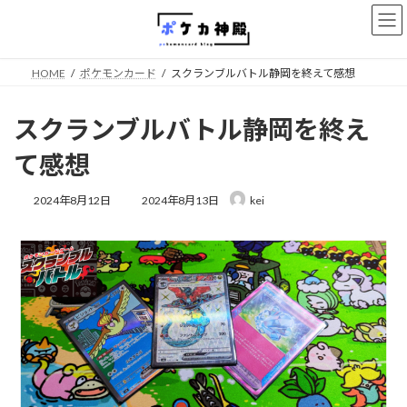
コ
ナ
ン
ビ
テ
ゲ
ン
ー
HOME
ポケモンカード
スクランブルバトル静岡を終えて感想
ツ
シ
へ
ョ
ス
ン
スクランブルバトル静岡を終え
キ
に
ッ
移
て感想
プ
動
最
2024年8月12日
2024年8月13日
kei
終
更
新
日
時
: