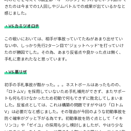
きたのは今までの1人回しやジムバトルでの成果が出ているかなと
感じました。
・VS カミツオロチ
この戦いにおいては、相手が事故っていてたねがあまり出せてい
ない中、しっかり先行2ターン目で”ジェットヘッド”を打っていけ
たのが勝因でした。その為、あまり反省点や良かった点は無く、
手札に恵まれたなと思っています。
・VS 悪リザ
初手の手札事故が酷かった。。。ネストボールはあったものの、
「ロトムV」を採用していないため手札補充ができず、またサポー
トも何も引けなかったため初動で何もできずに敗北してしまいま
した。反省点としては、これは構築の問題ですがやはり「ロトム
V」は必要だなと感じました。その理由が今回のような初動事故を
防ぐ確率がグッと下がる為です。初動事故を防ぐ点として「イキ
リンコ」や「ゼイユ」の採用も少し検討しましたが、やはり少な