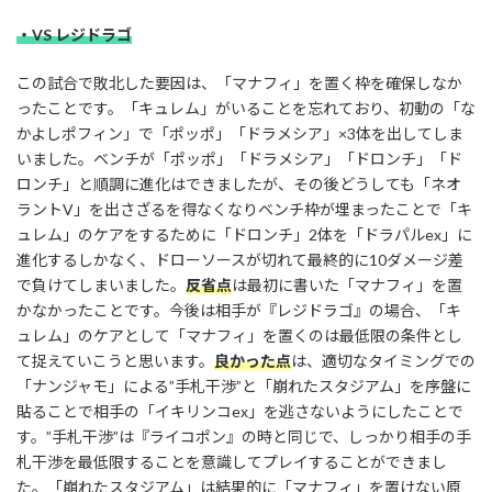
・VS レジドラゴ
この試合で敗北した要因は、「マナフィ」を置く枠を確保しなか
ったことです。「キュレム」がいることを忘れており、初動の「な
かよしポフィン」で「ポッポ」「ドラメシア」×3体を出してしま
いました。ベンチが「ポッポ」「ドラメシア」「ドロンチ」「ド
ロンチ」と順調に進化はできましたが、その後どうしても「ネオ
ラントV」を出さざるを得なくなりベンチ枠が埋まったことで「キ
ュレム」のケアをするために「ドロンチ」2体を「ドラパルex」に
進化するしかなく、ドローソースが切れて最終的に10ダメージ差
で負けてしまいました。
反省点
は最初に書いた「マナフィ」を置
かなかったことです。今後は相手が『レジドラゴ』の場合、「キ
ュレム」のケアとして「マナフィ」を置くのは最低限の条件とし
て捉えていこうと思います。
良かった点
は、適切なタイミングでの
「ナンジャモ」による”手札干渉”と「崩れたスタジアム」を序盤に
貼ることで相手の「イキリンコex」を逃さないようにしたことで
す。”手札干渉”は『ライコポン』の時と同じで、しっかり相手の手
札干渉を最低限することを意識してプレイすることができまし
た。「崩れたスタジアム」は結果的に「マナフィ」を置けない原