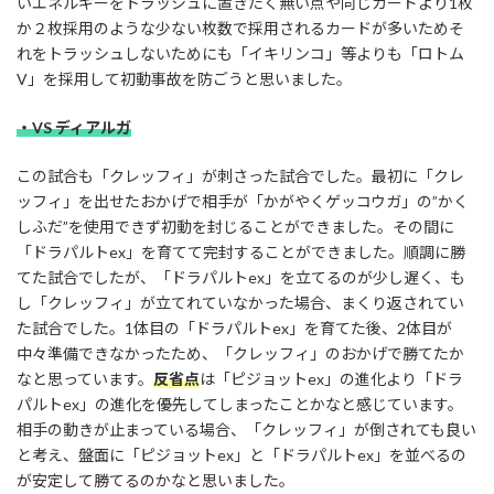
いエネルギーをトラッシュに置きたく無い点や同じカードより1枚
か２枚採用のような少ない枚数で採用されるカードが多いためそ
れをトラッシュしないためにも「イキリンコ」等よりも「ロトム
V」を採用して初動事故を防ごうと思いました。
・VS ディアルガ
この試合も「クレッフィ」が刺さった試合でした。最初に「クレ
ッフィ」を出せたおかげで相手が「かがやくゲッコウガ」の”かく
しふだ”を使用できず初動を封じることができました。その間に
「ドラパルトex」を育てて完封することができました。順調に勝
てた試合でしたが、「ドラパルトex」を立てるのが少し遅く、も
し「クレッフィ」が立てれていなかった場合、まくり返されてい
た試合でした。1体目の「ドラパルトex」を育てた後、2体目が
中々準備できなかったため、「クレッフィ」のおかげで勝てたか
なと思っています。
反省点
は「ピジョットex」の進化より「ドラ
パルトex」の進化を優先してしまったことかなと感じています。
相手の動きが止まっている場合、「クレッフィ」が倒されても良い
と考え、盤面に「ピジョットex」と「ドラパルトex」を並べるの
が安定して勝てるのかなと思いました。