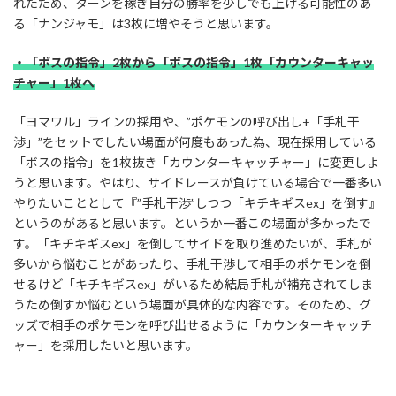
れたため、ターンを稼ぎ自分の勝率を少しでも上げる可能性のあ
る「ナンジャモ」は3枚に増やそうと思います。
・「ボスの指令」2枚から「ボスの指令」1枚「カウンターキャッ
チャー」1枚へ
「ヨマワル」ラインの採用や、”ポケモンの呼び出し+「手札干
渉」”をセットでしたい場面が何度もあった為、現在採用している
「ボスの指令」を1枚抜き「カウンターキャッチャー」に変更しよ
うと思います。やはり、サイドレースが負けている場合で一番多い
やりたいこととして『”手札干渉”しつつ「キチキギスex」を倒す』
というのがあると思います。というか一番この場面が多かったで
す。「キチキギスex」を倒してサイドを取り進めたいが、手札が
多いから悩むことがあったり、手札干渉して相手のポケモンを倒
せるけど「キチキギスex」がいるため結局手札が補充されてしま
うため倒すか悩むという場面が具体的な内容です。そのため、グ
ッズで相手のポケモンを呼び出せるように「カウンターキャッチ
ャー」を採用したいと思います。