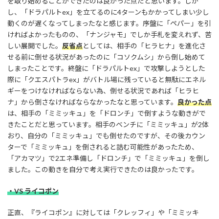
を取り始めることができたのは良かった点だと思います。しか
し、「ドラパルトex」を立てるのに4ターンもかかってしまい少し
動くのが遅くなってしまったなと感じます。序盤に「ペパー」を引
ければよかったものの、「ナンジャモ」でしか手札を変えれず、苦
しい展開でした。
反省点
としては、相手の「ヒラヒナ」を進化さ
せる前に倒せる状況があったのに「コソクムシ」から倒し始めて
しまったことです。終盤に「ドラパルトex」で攻撃しようとした
際に「クエスパトラex」がバトル場に残っていると無駄にエネル
ギーをつけなければならない為、倒せる状況であれば「ヒラヒ
ナ」から倒さなければならなかったなと思っています。
良かった点
は、相手の「ミミッキュ」を「ドロンチ」で倒すような動きがで
きたことだと思っています。相手のベンチに「ミミッキュ」が2体
おり、自分の「ミミッキュ」でも倒せたのですが、その後カウン
ターで「ミミッキュ」を倒されると詰む可能性があったため、
「アカマツ」で2エネ準備し「ドロンチ」で「ミミッキュ」を倒し
ました。この動きを自分で考え実行できたのは良かったです。
・VS ライコポン
正直、『ライコポン』に対しては「クレッフィ」や「ミミッキ