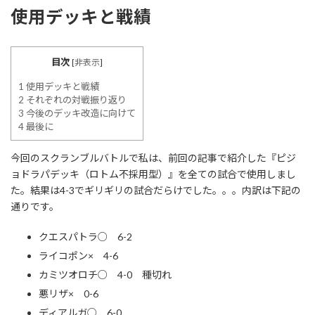
使用デッキと戦績
目次
[
非表示
]
1
使用デッキと戦績
2
それぞれの対戦振り返り
3
今後のデッキ改造に向けて
4
最後に
今回のスクランブルバトルで私は、前回の記事で紹介した『ピジ
ョドラパデッキ（ロトム不採用型）』を全ての試合で使用しまし
た。結果は4-3でギリギリの試合だらけでした。。。内訳は下記の
通りです。
クエスパトラ○ 6-2
ライコポン× 4-6
カミツオロチ○ 4-0 種切れ
悪リザ× 0-6
ディアルガ○ 6-0