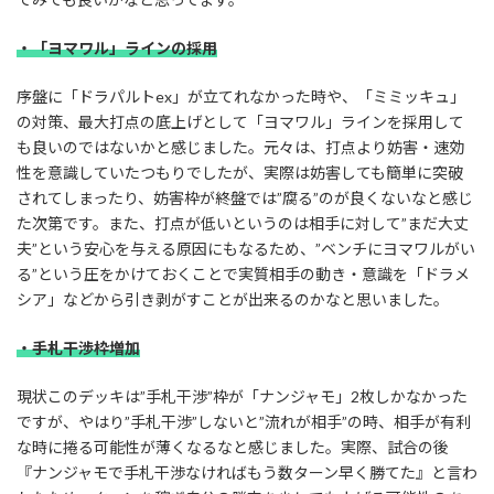
・「ヨマワル」ラインの採用
序盤に「ドラパルトex」が立てれなかった時や、「ミミッキュ」
の対策、最大打点の底上げとして「ヨマワル」ラインを採用して
も良いのではないかと感じました。元々は、打点より妨害・速効
性を意識していたつもりでしたが、実際は妨害しても簡単に突破
されてしまったり、妨害枠が終盤では”腐る”のが良くないなと感じ
た次第です。また、打点が低いというのは相手に対して”まだ大丈
夫”という安心を与える原因にもなるため、”ベンチにヨマワルがい
る”という圧をかけておくことで実質相手の動き・意識を「ドラメ
シア」などから引き剥がすことが出来るのかなと思いました。
・手札干渉枠増加
現状このデッキは”手札干渉”枠が「ナンジャモ」2枚しかなかった
ですが、やはり”手札干渉”しないと”流れが相手”の時、相手が有利
な時に捲る可能性が薄くなるなと感じました。実際、試合の後
『ナンジャモで手札干渉なければもう数ターン早く勝てた』と言わ