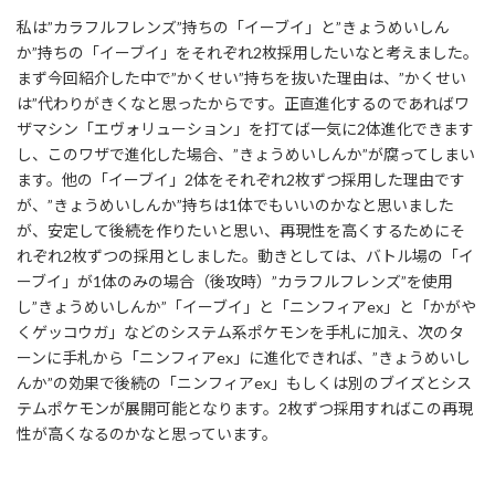
私は”カラフルフレンズ”持ちの「イーブイ」と”きょうめいしん
か”持ちの「イーブイ」をそれぞれ2枚採用したいなと考えました。
まず今回紹介した中で”かくせい”持ちを抜いた理由は、”かくせい
は”代わりがきくなと思ったからです。正直進化するのであればワ
ザマシン「エヴォリューション」を打てば一気に2体進化できます
し、このワザで進化した場合、”きょうめいしんか”が腐ってしまい
ます。他の「イーブイ」2体をそれぞれ2枚ずつ採用した理由です
が、”きょうめいしんか”持ちは1体でもいいのかなと思いました
が、安定して後続を作りたいと思い、再現性を高くするためにそ
れぞれ2枚ずつの採用としました。動きとしては、バトル場の「イ
ーブイ」が1体のみの場合（後攻時）”カラフルフレンズ”を使用
し”きょうめいしんか”「イーブイ」と「ニンフィアex」と「かがや
くゲッコウガ」などのシステム系ポケモンを手札に加え、次のタ
ーンに手札から「ニンフィアex」に進化できれば、”きょうめいし
んか”の効果で後続の「ニンフィアex」もしくは別のブイズとシス
テムポケモンが展開可能となります。2枚ずつ採用すればこの再現
性が高くなるのかなと思っています。