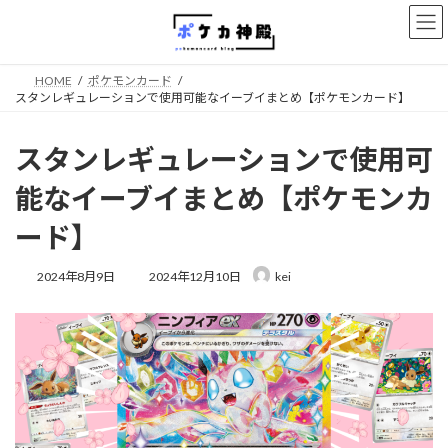
コ
ナ
ン
ビ
テ
ゲ
ン
ー
HOME
ポケモンカード
ツ
シ
スタンレギュレーションで使用可能なイーブイまとめ【ポケモンカード】
へ
ョ
ス
ン
キ
に
スタンレギュレーションで使用可
ッ
移
プ
動
能なイーブイまとめ【ポケモンカ
ード】
最
2024年8月9日
2024年12月10日
kei
終
更
新
日
時
: